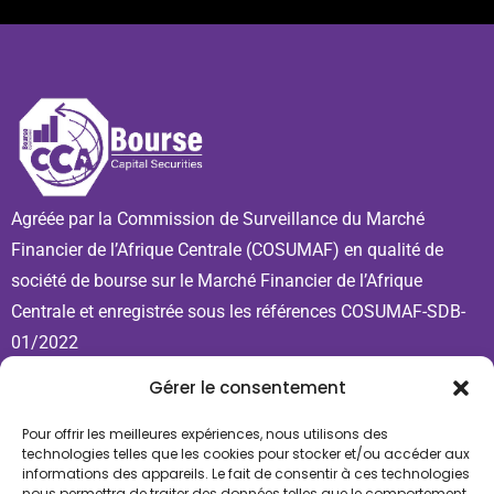
Agréée par la Commission de Surveillance du Marché
Financier de l’Afrique Centrale (COSUMAF) en qualité de
société de bourse sur le Marché Financier de l’Afrique
Centrale et enregistrée sous les références COSUMAF-SDB-
01/2022
Gérer le consentement
Contact
Pour offrir les meilleures expériences, nous utilisons des
+237 689 571 443
technologies telles que les cookies pour stocker et/ou accéder aux
+237 621 798 020
informations des appareils. Le fait de consentir à ces technologies
nous permettra de traiter des données telles que le comportement