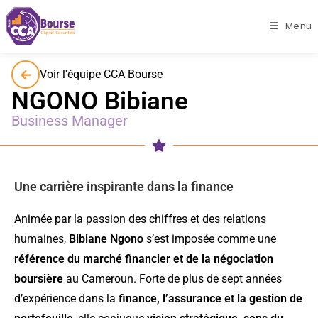
Menu
C
C
A
B
O
U
R
S
v
o
t
r
e
p
a
s
s
e
r
e
l
l
Voir l'équipe CCA Bourse
E
NGONO Bibiane
Business Manager
Une carrière inspirante dans la finance
Animée par la passion des chiffres et des relations
humaines,
Bibiane Ngono
s’est imposée comme une
référence du marché financier et de la négociation
boursière
au Cameroun. Forte de plus de sept années
d’expérience dans la
finance, l’assurance et la gestion de