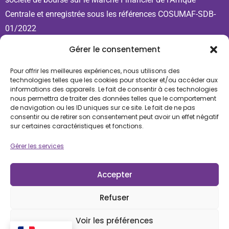
Centrale et enregistrée sous les références COSUMAF-SDB-
01/2022
Gérer le consentement
Contact
Pour offrir les meilleures expériences, nous utilisons des
+237 689 571 443
technologies telles que les cookies pour stocker et/ou accéder aux
+237 621 798 020
informations des appareils. Le fait de consentir à ces technologies
nous permettra de traiter des données telles que le comportement
ccabourse@cca-bank.com
de navigation ou les ID uniques sur ce site. Le fait de ne pas
Douala, immeuble CCA Bank, Bonandjo. BP: 30804
consentir ou de retirer son consentement peut avoir un effet négatif
sur certaines caractéristiques et fonctions.
Douala
Gérer les services
Nos réseaux
Accepter
Legal
Refuser
Termes et conditions
Politique de confidentialité
Voir les préférences