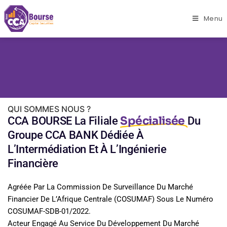
Menu
À propos de nous
Accueil
C
C
A
B
O
U
R
S
v
o
t
r
e
p
a
s
s
e
r
e
l
l
E
QUI SOMMES NOUS ?
Spécialisée
CCA BOURSE La Filiale
Du
Groupe CCA BANK Dédiée À
L’Intermédiation Et À L’Ingénierie
Financière
Agréée Par La Commission De Surveillance Du Marché
Financier De L’Afrique Centrale (COSUMAF) Sous Le Numéro
COSUMAF-SDB-01/2022.
Acteur Engagé Au Service Du Développement Du Marché