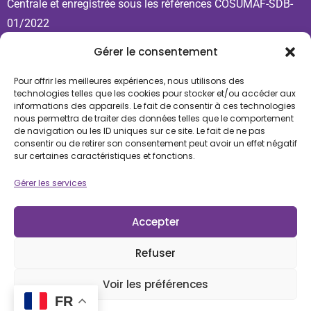
Centrale et enregistrée sous les références COSUMAF-SDB-
01/2022
Gérer le consentement
Contact
Pour offrir les meilleures expériences, nous utilisons des
+237 689 571 443
technologies telles que les cookies pour stocker et/ou accéder aux
+237 621 798 020
informations des appareils. Le fait de consentir à ces technologies
nous permettra de traiter des données telles que le comportement
ccabourse@cca-bank.com
de navigation ou les ID uniques sur ce site. Le fait de ne pas
Douala, immeuble CCA Bank, Bonandjo. BP: 30804
consentir ou de retirer son consentement peut avoir un effet négatif
sur certaines caractéristiques et fonctions.
Douala
Gérer les services
Nos réseaux
Accepter
Legal
Refuser
Termes et conditions
Politique de confidentialité
Voir les préférences
FR
Copyright © 2026 CCA Bourse | Tous droits réservés – site web conçu et designé