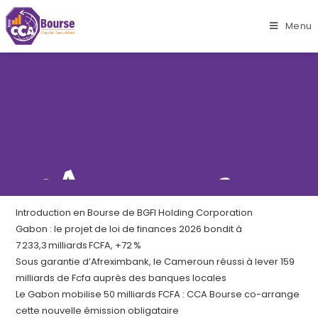
Menu
C
C
A
B
O
U
R
S
v
o
t
r
e
p
a
s
s
e
r
e
l
l
Rechercher
E
RECHERCHER
Articles récents
Introduction en Bourse de BGFI Holding Corporation
Gabon : le projet de loi de finances 2026 bondit à
7 233,3 milliards FCFA, +72 %
Sous garantie d’Afreximbank, le Cameroun réussi à lever 159
milliards de Fcfa auprès des banques locales
Le Gabon mobilise 50 milliards FCFA : CCA Bourse co-arrange
cette nouvelle émission obligataire